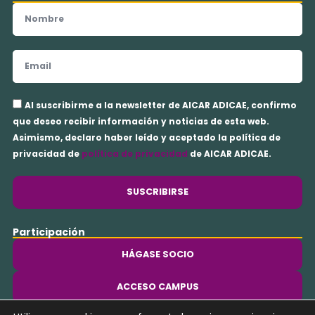
Nombre
Email
Aceptación
Al suscribirme a la newsletter de AICAR ADICAE, confirmo
privacidad
que deseo recibir información y noticias de esta web.
Asimismo, declaro haber leído y aceptado la política de
privacidad de
política de privacidad
de AICAR ADICAE.
SUSCRIBIRSE
Participación
HÁGASE SOCIO
ACCESO CAMPUS