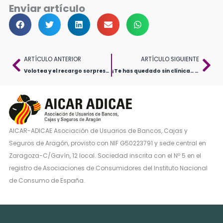
Enviar artículo
Ant
Sig
ARTÍCULO ANTERIOR
ARTÍCULO SIGUIENTE
Volotea y el recargo sorpresa: cuando el precio ya no es el precio
¡Te has quedado sin clínica… pero sigues pagando! El problema que está dejando a miles de consumidores atrapados
AICAR-ADICAE Asociación de Usuarios de Bancos, Cajas y
Seguros de Aragón, provisto con NIF G50223791 y sede central en
Zaragoza-C/Gavín, 12 local. Sociedad inscrita con el Nº 5 en el
registro de Asociaciones de Consumidores del Instituto Nacional
de Consumo de España.