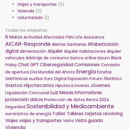
Viajes y transportes
(5)
Vivienda
(3)
Voluntariado
(1)
Todas las etiquetas
8 Marzo
Actividad
Afectados FWU Life Assurance
AICAR-Responde
Alfabetización
Alertas Sanitarias
digital
Alquiler
alimentación
Alquiler habitaciones
Alquiler
vehículos
Arbitraje de consumo
banca online
bizum
Black
Chat GPT
Ciberseguridad
Comisiones
Friday
Comisión
Energía
de apertura
Día Mundial del Ahorro
Estafas
telefónicas
euribor
Euro Digital
Exposición
Forum filatético
Gastos Hipotecarios
Jóvenes
Hipoteca inversa
Luz
Mesas informativas
Liquidación Concursal
protección datos
Protección de datos
Renta 2024
Sostenibilidad y Medioambiente
Seguridad
Taller
Talleres
tarjetas revolving
suministros de energía
Viajes
viajes y transportes
Visita guiada
Visita
Vivienda