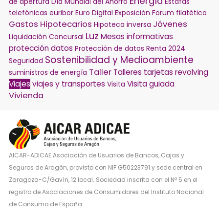
Energía
de apertura
Día Mundial del Ahorro
Estafas
telefónicas
euribor
Euro Digital
Exposición
Forum filatético
Gastos Hipotecarios
Jóvenes
Hipoteca inversa
Luz
Mesas informativas
Liquidación Concursal
protección datos
Protección de datos
Renta 2024
Sostenibilidad y Medioambiente
Seguridad
Taller
Talleres
tarjetas revolving
suministros de energía
Viajes
viajes y transportes
Visita guiada
Visita
Vivienda
AICAR-ADICAE Asociación de Usuarios de Bancos, Cajas y
Seguros de Aragón, provisto con NIF G50223791 y sede central en
Zaragoza-C/Gavín, 12 local. Sociedad inscrita con el Nº 5 en el
registro de Asociaciones de Consumidores del Instituto Nacional
de Consumo de España.