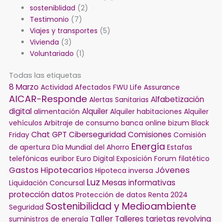
sosteniblidad
(2)
Testimonio
(7)
Viajes y transportes
(5)
Vivienda
(3)
Voluntariado
(1)
Todas las etiquetas
8 Marzo
Actividad
Afectados FWU Life Assurance
AICAR-Responde
Alfabetización
Alertas Sanitarias
digital
Alquiler
alimentación
Alquiler habitaciones
Alquiler
vehículos
Arbitraje de consumo
banca online
bizum
Black
Chat GPT
Ciberseguridad
Comisiones
Friday
Comisión
Energía
de apertura
Día Mundial del Ahorro
Estafas
telefónicas
euribor
Euro Digital
Exposición
Forum filatético
Gastos Hipotecarios
Jóvenes
Hipoteca inversa
Luz
Mesas informativas
Liquidación Concursal
protección datos
Protección de datos
Renta 2024
Sostenibilidad y Medioambiente
Seguridad
Taller
Talleres
tarjetas revolving
suministros de energía