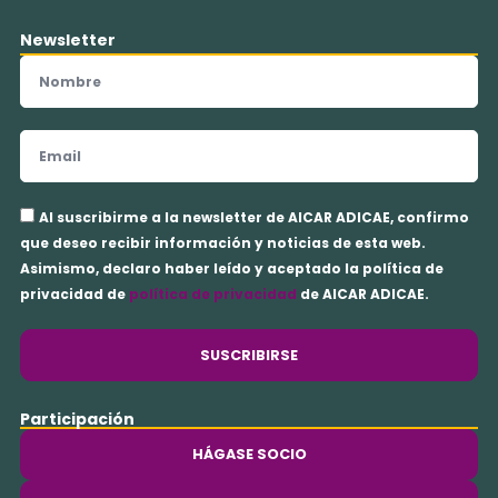
Newsletter
Nombre
Email
Aceptación
Al suscribirme a la newsletter de AICAR ADICAE, confirmo
privacidad
que deseo recibir información y noticias de esta web.
Asimismo, declaro haber leído y aceptado la política de
privacidad de
política de privacidad
de AICAR ADICAE.
SUSCRIBIRSE
Participación
HÁGASE SOCIO