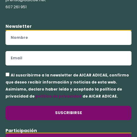
607 261 951
Newsletter
Nombre
Email
Aceptación
Al suscribirme a la newsletter de AICAR ADICAE, confirmo
privacidad
que deseo recibir información y noticias de esta web.
Asimismo, declaro haber leído y aceptado la política de
privacidad de
política de privacidad
de AICAR ADICAE.
SUSCRIBIRSE
Participación