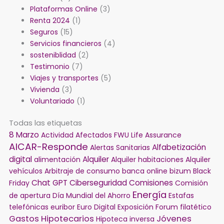
Plataformas Online
(3)
Renta 2024
(1)
Seguros
(15)
Servicios financieros
(4)
sosteniblidad
(2)
Testimonio
(7)
Viajes y transportes
(5)
Vivienda
(3)
Voluntariado
(1)
Todas las etiquetas
8 Marzo
Actividad
Afectados FWU Life Assurance
AICAR-Responde
Alfabetización
Alertas Sanitarias
digital
Alquiler
alimentación
Alquiler habitaciones
Alquiler
vehículos
Arbitraje de consumo
banca online
bizum
Black
Chat GPT
Ciberseguridad
Comisiones
Friday
Comisión
Energía
de apertura
Día Mundial del Ahorro
Estafas
telefónicas
euribor
Euro Digital
Exposición
Forum filatético
Gastos Hipotecarios
Jóvenes
Hipoteca inversa