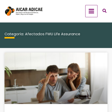
Ir
al
contenido
Categoría: Afectados FWU Life Assurance