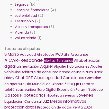
Seguros
(15)
Servicios financieros
(4)
sosteniblidad
(2)
Testimonio
(7)
Viajes y transportes
(5)
Vivienda
(3)
Voluntariado
(1)
Todas las etiquetas
8 Marzo
Actividad
Afectados FWU Life Assurance
AICAR-Responde
Alfabetización
Alertas Sanitarias
digital
Alquiler
alimentación
Alquiler habitaciones
Alquiler
vehículos
Arbitraje de consumo
banca online
bizum
Black
Chat GPT
Ciberseguridad
Comisiones
Friday
Comisión
Energía
de apertura
Día Mundial del Ahorro
Estafas
telefónicas
euribor
Euro Digital
Exposición
Forum filatético
Gastos Hipotecarios
Jóvenes
Hipoteca inversa
Luz
Mesas informativas
Liquidación Concursal
protección datos
Protección de datos
Renta 2024