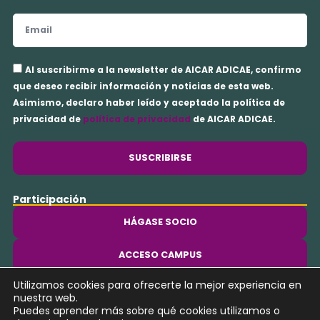
Email
Aceptación
Al suscribirme a la newsletter de AICAR ADICAE, confirmo
privacidad
que deseo recibir información y noticias de esta web.
Asimismo, declaro haber leído y aceptado la política de
privacidad de
política de privacidad
de AICAR ADICAE.
SUSCRIBIRSE
Participación
HÁGASE SOCIO
ACCESO CAMPUS
Utilizamos cookies para ofrecerte la mejor experiencia en
Y
nuestra web.
o
Puedes aprender más sobre qué cookies utilizamos o