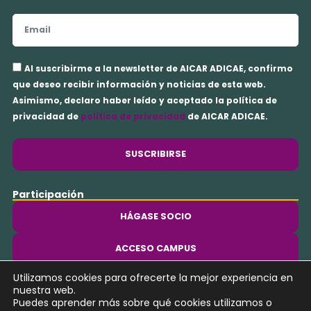
Email
Aceptación
Al suscribirme a la newsletter de AICAR ADICAE, confirmo
privacidad
que deseo recibir información y noticias de esta web.
Asimismo, declaro haber leído y aceptado la política de
privacidad de
política de privacidad
de AICAR ADICAE.
SUSCRIBIRSE
Participación
HÁGASE SOCIO
ACCESO CAMPUS
Utilizamos cookies para ofrecerte la mejor experiencia en
Y
nuestra web.
o
Puedes aprender más sobre qué cookies utilizamos o