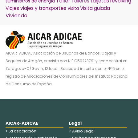
Taller
Talleres
tarjetas revolving
suministros de energía
Viajes
viajes y transportes
Visita guiada
Visita
Vivienda
AICAR-ADICAE Asociación de Usuarios de Bancos, Cajas y
Seguros de Aragón, provisto con NIF G50223791 y sede central en
Zaragoza-C/Gavín, 12 local. Sociedad inscrita con el Nº 5 en el
registro de Asociaciones de Consumidores del Instituto Nacional
de Consumo de España.
AICAR-ADICAE
Legal
> La asociación
> Aviso Legal