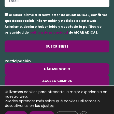
Aceptación
Al suscribirme a la newsletter de AICAR ADICAE, confirmo
privacidad
que deseo recibir información y noticias de esta web.
Asimismo, declaro haber leído y aceptado la política de
privacidad de
política de privacidad
de AICAR ADICAE.
SUSCRIBIRSE
Participación
HÁGASE SOCIO
ACCESO CAMPUS
Utilizamos cookies para ofrecerte la mejor experiencia en
Y
nuestra web.
o
Puedes aprender más sobre qué cookies utilizamos o
u
desactivarlas en los
ajustes
.
t
Copyright © 2026 AICAR ADICAE | Desarrollado con ♥️ por
Kings