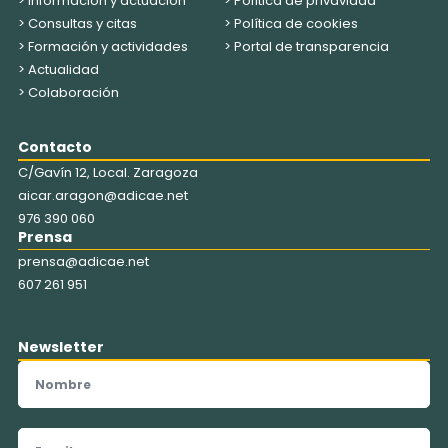
> Información y actuación
> Política de privavidad
> Consultas y citas
> Política de cookies
> Formación y actividades
> Portal de transparencia
> Actualidad
> Colaboración
Contacto
C/Gavín 12, Local. Zaragoza
aicar.aragon@adicae.net
976 390 060
Prensa
prensa@adicae.net
607 261 951
Newsletter
Nombre
Email