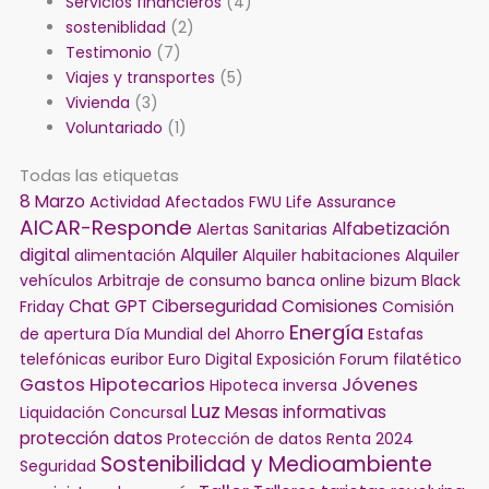
Servicios financieros
(4)
sosteniblidad
(2)
Testimonio
(7)
Viajes y transportes
(5)
Vivienda
(3)
Voluntariado
(1)
Todas las etiquetas
8 Marzo
Actividad
Afectados FWU Life Assurance
AICAR-Responde
Alfabetización
Alertas Sanitarias
digital
Alquiler
alimentación
Alquiler habitaciones
Alquiler
vehículos
Arbitraje de consumo
banca online
bizum
Black
Chat GPT
Ciberseguridad
Comisiones
Friday
Comisión
Energía
de apertura
Día Mundial del Ahorro
Estafas
telefónicas
euribor
Euro Digital
Exposición
Forum filatético
Gastos Hipotecarios
Jóvenes
Hipoteca inversa
Luz
Mesas informativas
Liquidación Concursal
protección datos
Protección de datos
Renta 2024
Sostenibilidad y Medioambiente
Seguridad