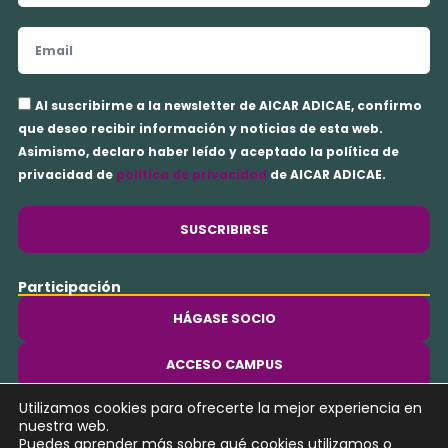
Email
Aceptación
Al suscribirme a la newsletter de AICAR ADICAE, confirmo
privacidad
que deseo recibir información y noticias de esta web.
Asimismo, declaro haber leído y aceptado la política de
privacidad de
política de privacidad
de AICAR ADICAE.
SUSCRIBIRSE
Participación
HÁGASE SOCIO
ACCESO CAMPUS
Utilizamos cookies para ofrecerte la mejor experiencia en
Y
nuestra web.
o
Puedes aprender más sobre qué cookies utilizamos o