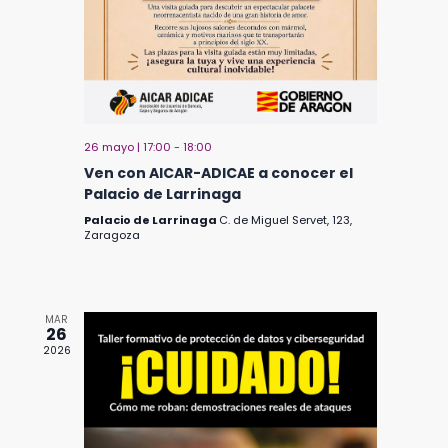
e
s
a
d
d
.
a
e
y
E
v
v
i
e
s
n
26 mayo | 17:00
-
18:00
t
t
Ven con AICAR-ADICAE a conocer el
Palacio de Larrinaga
a
o
s
Palacio de Larrinaga
C. de Miguel Servet, 123,
Zaragoza
d
e
E
v
MAR
e
26
2026
n
t
o
s