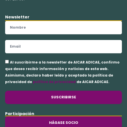
Newsletter
Nombre
Email
Aceptación
Al suscribirme a la newsletter de AICAR ADICAE, confirmo
privacidad
que deseo recibir información y noticias de esta web.
Asimismo, declaro haber leído y aceptado la política de
privacidad de
política de privacidad
de AICAR ADICAE.
SUSCRIBIRSE
Participación
HÁGASE SOCIO