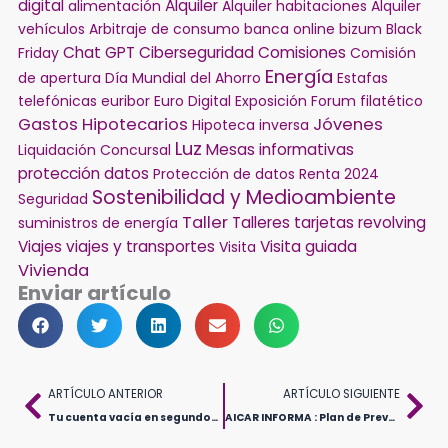
digital
Alquiler
alimentación
Alquiler habitaciones
Alquiler
vehículos
Arbitraje de consumo
banca online
bizum
Black
Chat GPT
Ciberseguridad
Comisiones
Friday
Comisión
Energía
de apertura
Día Mundial del Ahorro
Estafas
telefónicas
euribor
Euro Digital
Exposición
Forum filatético
Gastos Hipotecarios
Jóvenes
Hipoteca inversa
Luz
Mesas informativas
Liquidación Concursal
protección datos
Protección de datos
Renta 2024
Sostenibilidad y Medioambiente
Seguridad
Taller
Talleres
tarjetas revolving
suministros de energía
Viajes
viajes y transportes
Visita guiada
Visita
Vivienda
Enviar artículo
Ant
Sig
ARTÍCULO ANTERIOR
ARTÍCULO SIGUIENTE
Tu cuenta vacía en segundos: La estafa del «SMISHING»
AICAR INFORMA : Plan de Prevención en Aragón frente a las Altas Temperaturas.