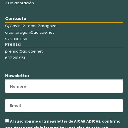
> Colaboración
Contacto
C/Gavín 12, Local. Zaragoza
aicar.aragon@adicae.net
976 390 060
Prensa
prensa@adicae.net
607 261 951
Newsletter
Nombre
Email
Aceptación
Al suscribirme a la newsletter de AICAR ADICAE, confirmo
privacidad
que deseo recibir información y noticias de esta web.