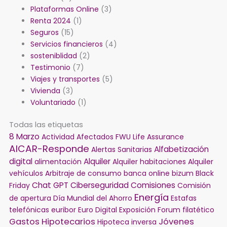
Plataformas Online
(3)
Renta 2024
(1)
Seguros
(15)
Servicios financieros
(4)
sosteniblidad
(2)
Testimonio
(7)
Viajes y transportes
(5)
Vivienda
(3)
Voluntariado
(1)
Todas las etiquetas
8 Marzo
Actividad
Afectados FWU Life Assurance
AICAR-Responde
Alfabetización
Alertas Sanitarias
digital
Alquiler
alimentación
Alquiler habitaciones
Alquiler
vehículos
Arbitraje de consumo
banca online
bizum
Black
Chat GPT
Ciberseguridad
Comisiones
Friday
Comisión
Energía
de apertura
Día Mundial del Ahorro
Estafas
telefónicas
euribor
Euro Digital
Exposición
Forum filatético
Gastos Hipotecarios
Jóvenes
Hipoteca inversa