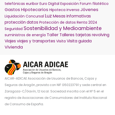
telefónicas
euribor
Euro Digital
Exposición
Forum filatético
Gastos Hipotecarios
Jóvenes
Hipoteca inversa
Luz
Mesas informativas
Liquidación Concursal
protección datos
Protección de datos
Renta 2024
Sostenibilidad y Medioambiente
Seguridad
Taller
Talleres
tarjetas revolving
suministros de energía
Viajes
viajes y transportes
Visita guiada
Visita
Vivienda
AICAR-ADICAE Asociación de Usuarios de Bancos, Cajas y
Seguros de Aragón, provisto con NIF G50223791 y sede central en
Zaragoza-C/Gavín, 12 local. Sociedad inscrita con el Nº 5 en el
registro de Asociaciones de Consumidores del Instituto Nacional
de Consumo de España.