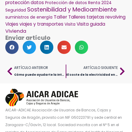
protección datos
Protección de datos
Renta 2024
Sostenibilidad y Medioambiente
Seguridad
Taller
Talleres
tarjetas revolving
suministros de energía
Viajes
viajes y transportes
Visita guiada
Visita
Vivienda
Enviar artículo
Ant
Sig
ARTÍCULO ANTERIOR
ARTÍCULO SIGUIENTE
Cómo puede ayudarte la Inteligencia Artificial en tu vida cotidiana y qué recomendaciones debes tener en cuenta
El coste de la electricidad en los hogares españoles: Una reflexión desde Aragón
AICAR-ADICAE Asociación de Usuarios de Bancos, Cajas y
Seguros de Aragón, provisto con NIF G50223791 y sede central en
Zaragoza-C/Gavín, 12 local. Sociedad inscrita con el Nº 5 en el