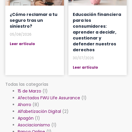
¿Cómo reclamar a tu
Educación financiera
seguro tras un
para los
siniestro?
consumidores:
aprender a decidir,
05/08/2026
cuestionar y
defender nuestros
Leer artículo
derechos
30/07/2026
Leer artículo
Todas las categorías
15 de Marzo
(1)
Afectados FWU Life Assurance
(1)
Ahorro
(8)
Alfabetización Digital
(2)
Apagón
(1)
Asociacionismo
(1)
Banca Online
(1)