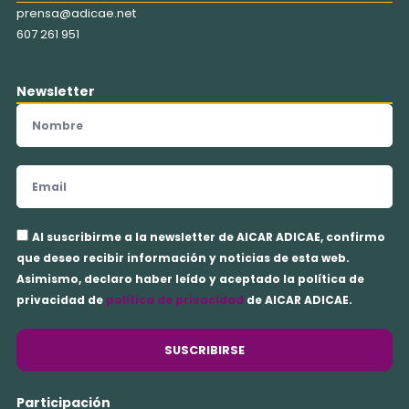
prensa@adicae.net
607 261 951
Newsletter
Nombre
Email
Aceptación
Al suscribirme a la newsletter de AICAR ADICAE, confirmo
privacidad
que deseo recibir información y noticias de esta web.
Asimismo, declaro haber leído y aceptado la política de
privacidad de
política de privacidad
de AICAR ADICAE.
SUSCRIBIRSE
Participación