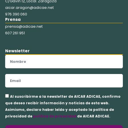
C/Gavín 12, Local. Zaragoza
aicar.aragon@adicae.net
976 390 060
Prensa
prensa@adicae.net
607 261 951
Newsletter
Nombre
Email
Aceptación
Al suscribirme a la newsletter de AICAR ADICAE, confirmo
privacidad
que deseo recibir información y noticias de esta web.
Asimismo, declaro haber leído y aceptado la política de
privacidad de
política de privacidad
de AICAR ADICAE.