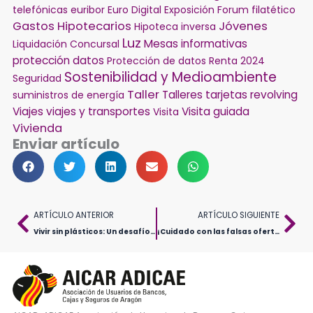
telefónicas
euribor
Euro Digital
Exposición
Forum filatético
Gastos Hipotecarios
Jóvenes
Hipoteca inversa
Luz
Mesas informativas
Liquidación Concursal
protección datos
Protección de datos
Renta 2024
Sostenibilidad y Medioambiente
Seguridad
Taller
Talleres
tarjetas revolving
suministros de energía
Viajes
viajes y transportes
Visita guiada
Visita
Vivienda
Enviar artículo
Ant
Sig
ARTÍCULO ANTERIOR
ARTÍCULO SIGUIENTE
Vivir sin plásticos: Un desafío para la longevidad y el bienestar humano
¡Cuidado con las falsas ofertas de trabajo! Evita ser víctima de un fraude