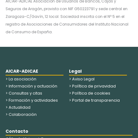
AICAR-ADICAE Asociación de Usuarios de Bancos, Cajas y
Seguros de Aragón, provisto con NIF G50223791 y sede central en
Zaragoza-C/Gavín, 12 local. Sociedad inscrita con el Nº 5 en el
registro de Asociaciones de Consumidores del Instituto Nacional
de Consumo de España.
AICAR-ADICAE
Legal
> La asociación
> Aviso Legal
> Información y actuación
> Política de privavidad
> Consultas y citas
> Política de cookies
> Formación y actividades
> Portal de transparencia
> Actualidad
> Colaboración
Contacto