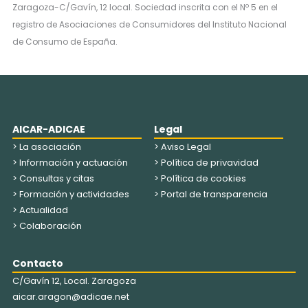
Zaragoza-C/Gavín, 12 local. Sociedad inscrita con el Nº 5 en el
registro de Asociaciones de Consumidores del Instituto Nacional
de Consumo de España.
AICAR-ADICAE
Legal
> La asociación
> Aviso Legal
> Información y actuación
> Política de privavidad
> Consultas y citas
> Política de cookies
> Formación y actividades
> Portal de transparencia
> Actualidad
> Colaboración
Contacto
C/Gavín 12, Local. Zaragoza
aicar.aragon@adicae.net