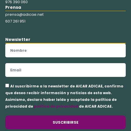
976 390 060
Prensa
prensa@adicae.net
607 261 951
Newsletter
Nombre
Email
Aceptación
Al suscribirme a la newsletter de AICAR ADICAE, confirmo
privacidad
que deseo recibir información y noticias de esta web.
Asimismo, declaro haber leído y aceptado la política de
privacidad de
política de privacidad
de AICAR ADICAE.
SUSCRIBIRSE