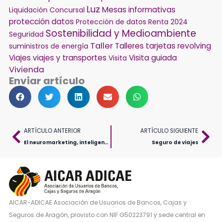
Luz
Mesas informativas
Liquidación Concursal
protección datos
Protección de datos
Renta 2024
Sostenibilidad y Medioambiente
Seguridad
Taller
Talleres
tarjetas revolving
suministros de energía
Viajes
viajes y transportes
Visita guiada
Visita
Vivienda
Enviar artículo
Ant
Sig
ARTÍCULO ANTERIOR
ARTÍCULO SIGUIENTE
El neuromarketing, inteligencia artificial (IA) y los consumidores
Seguro de viajes
AICAR-ADICAE Asociación de Usuarios de Bancos, Cajas y
Seguros de Aragón, provisto con NIF G50223791 y sede central en