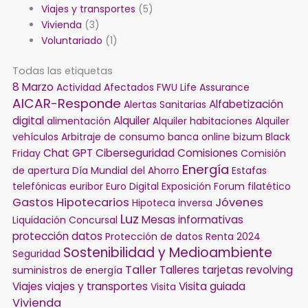
Viajes y transportes
(5)
Vivienda
(3)
Voluntariado
(1)
Todas las etiquetas
8 Marzo
Actividad
Afectados FWU Life Assurance
AICAR-Responde
Alfabetización
Alertas Sanitarias
digital
Alquiler
alimentación
Alquiler habitaciones
Alquiler
vehículos
Arbitraje de consumo
banca online
bizum
Black
Chat GPT
Ciberseguridad
Comisiones
Friday
Comisión
Energía
de apertura
Día Mundial del Ahorro
Estafas
telefónicas
euribor
Euro Digital
Exposición
Forum filatético
Gastos Hipotecarios
Jóvenes
Hipoteca inversa
Luz
Mesas informativas
Liquidación Concursal
protección datos
Protección de datos
Renta 2024
Sostenibilidad y Medioambiente
Seguridad
Taller
Talleres
tarjetas revolving
suministros de energía
Viajes
viajes y transportes
Visita guiada
Visita
Vivienda