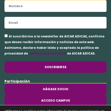
Nombre
Email
Aceptación
Al suscribirme a la newsletter de AICAR ADICAE, confirmo
privacidad
que deseo recibir información y noticias de esta web.
Asimismo, declaro haber leído y aceptado la política de
privacidad de
política de privacidad
de AICAR ADICAE.
SUSCRIBIRSE
Participación
HÁGASE SOCIO
ACCESO CAMPUS