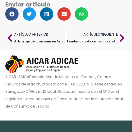
Enviar artículo
Ant
Sig
ARTÍCULO ANTERIOR
ARTÍCULO SIGUIENTE
Arbitraje de consumo en Aragón. Recursos autonómicos para resolver conflictos
Tendencias de consumo en Aragón en 2025: Cambios en hábitos de compras tras la pandemia y digitalización
AICAR-ADICAE Asociación de Usuarios de Bancos, Cajas y
Seguros de Aragón, provisto con NIF G50223791 y sede central en
Zaragoza-C/Gavín, 12 local. Sociedad inscrita con el Nº 5 en el
registro de Asociaciones de Consumidores del Instituto Nacional
de Consumo de España.