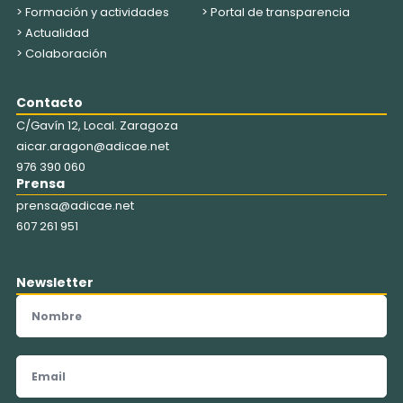
> Formación y actividades
> Portal de transparencia
> Actualidad
> Colaboración
Contacto
C/Gavín 12, Local. Zaragoza
aicar.aragon@adicae.net
976 390 060
Prensa
prensa@adicae.net
607 261 951
Newsletter
Nombre
Email