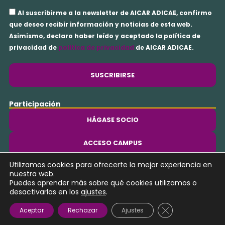
Aceptación
Al suscribirme a la newsletter de AICAR ADICAE, confirmo
privacidad
que deseo recibir información y noticias de esta web.
Asimismo, declaro haber leído y aceptado la política de
privacidad de
política de privacidad
de AICAR ADICAE.
SUSCRIBIRSE
Participación
HÁGASE SOCIO
ACCESO CAMPUS
Utilizamos cookies para ofrecerte la mejor experiencia en
Y
nuestra web.
o
Puedes aprender más sobre qué cookies utilizamos o
u
desactivarlas en los
ajustes
.
t
Copyright © 2026 AICAR ADICAE | Desarrollado con ♥️ por
Kings
Cerrar el bann
Aceptar
Rechazar
Ajustes
u
Corner Marketing
b