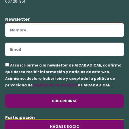
607 261 951
Newsletter
Nombre
Email
Aceptación
Al suscribirme a la newsletter de AICAR ADICAE, confirmo
privacidad
que deseo recibir información y noticias de esta web.
Asimismo, declaro haber leído y aceptado la política de
privacidad de
política de privacidad
de AICAR ADICAE.
SUSCRIBIRSE
Participación
HÁGASE SOCIO