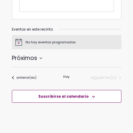
Eventos en este recinto
No hay eventos programados.
Aviso
Próximos
Selecciona
la
Hoy
Eventos
siguiente(s)
Eventos
anterior(es)
fecha.
Suscribirse al calendario