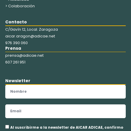
> Colaboración
Contacto
C/Gavín 12, Local. Zaragoza
aicar.aragon@adicae.net
976 390 060
Prensa
prensa@adicae.net
607 261 951
Newsletter
Nombre
Email
Aceptación
Al suscribirme a la newsletter de AICAR ADICAE, confirmo