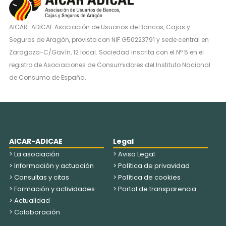
AICAR-ADICAE Asociación de Usuarios de Bancos, Cajas y
Seguros de Aragón, provisto con NIF G50223791 y sede central en
Zaragoza-C/Gavín, 12 local. Sociedad inscrita con el Nº 5 en el
registro de Asociaciones de Consumidores del Instituto Nacional
de Consumo de España.
AICAR-ADICAE
Legal
> La asociación
> Aviso Legal
> Información y actuación
> Política de privavidad
> Consultas y citas
> Política de cookies
> Formación y actividades
> Portal de transparencia
> Actualidad
> Colaboración