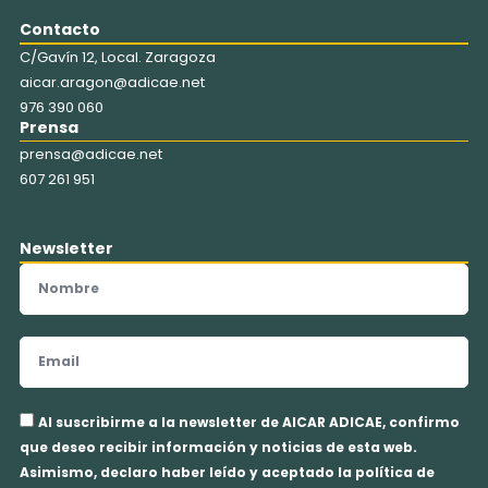
Contacto
C/Gavín 12, Local. Zaragoza
aicar.aragon@adicae.net
976 390 060
Prensa
prensa@adicae.net
607 261 951
Newsletter
Nombre
Email
Aceptación
Al suscribirme a la newsletter de AICAR ADICAE, confirmo
privacidad
que deseo recibir información y noticias de esta web.
Asimismo, declaro haber leído y aceptado la política de