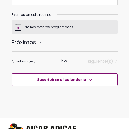
Eventos en este recinto
No hay eventos programados.
Aviso
Próximos
Selecciona
la
Hoy
Eventos
siguiente(s)
Eventos
anterior(es)
fecha.
Suscribirse al calendario