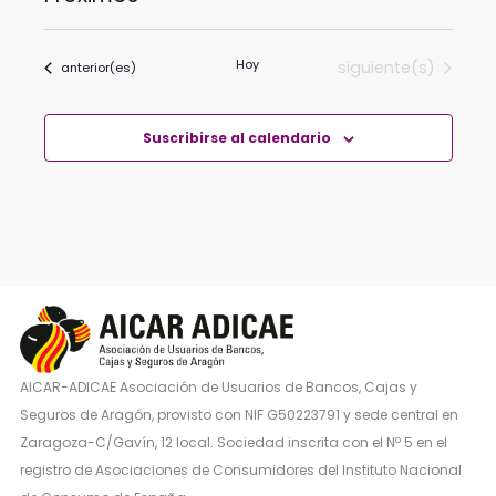
Selecciona
la
Hoy
Eventos
siguiente(s)
Eventos
anterior(es)
fecha.
Suscribirse al calendario
AICAR-ADICAE Asociación de Usuarios de Bancos, Cajas y
Seguros de Aragón, provisto con NIF G50223791 y sede central en
Zaragoza-C/Gavín, 12 local. Sociedad inscrita con el Nº 5 en el
registro de Asociaciones de Consumidores del Instituto Nacional