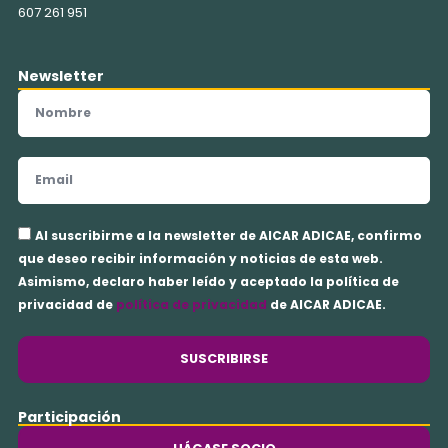
607 261 951
Newsletter
Nombre
Email
Aceptación
Al suscribirme a la newsletter de AICAR ADICAE, confirmo
privacidad
que deseo recibir información y noticias de esta web.
Asimismo, declaro haber leído y aceptado la política de
privacidad de
política de privacidad
de AICAR ADICAE.
SUSCRIBIRSE
Participación