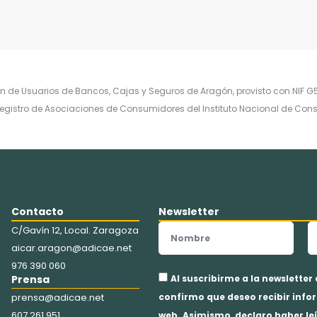
 de Usuarios de Bancos, Cajas y Seguros de Aragón, provisto con NIF G5
el registro de Asociaciones de Consumidores del Instituto Nacional de C
Contacto
Newsletter
Nombre
E
C/Gavín 12, Local. Zaragoza
aicar.aragon@adicae.net
976 390 060
Aceptación
Prensa
Al suscribirme a la newsletter
privacidad
prensa@adicae.net
confirmo que deseo recibir infor
607 261 951
web. Asimismo, declaro haber leí