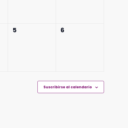
0
0
5
6
eventos,
eventos,
Suscribirse al calendario