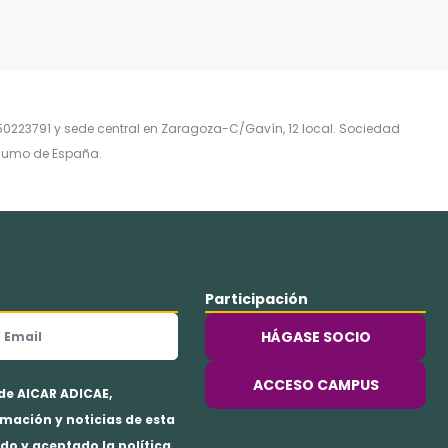
0223791 y sede central en Zaragoza-C/Gavín, 12 local. Sociedad
onsumo de España.
Participación
mail
HÁGASE SOCIO
ACCESO CAMPUS
 de AICAR ADICAE,
mación y noticias de esta
do y aceptado la política