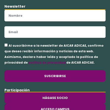
Newsletter
Nombre
Email
Aceptación
Al suscribirme a la newsletter de AICAR ADICAE, confirmo
privacidad
que deseo recibir información y noticias de esta web.
Asimismo, declaro haber leído y aceptado la política de
privacidad de
política de privacidad
de AICAR ADICAE.
SUSCRIBIRSE
Participación
HÁGASE SOCIO
ACCESO CAMPUS