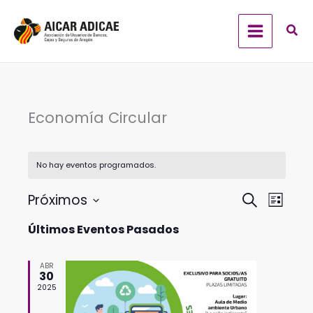
Ir
al
contenido
Economía Circular
No hay eventos programados.
Navegación
Navega
Próximos
Buscar
Lista
de
de
Selecciona
Últimos Eventos Pasados
búsqueda
vistas
la
y
de
fecha.
vistas
Evento
ABR
30
de
2025
Eventos