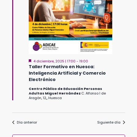
Destacado
4 diciembre, 2025 | 17:00
-
19:00
Taller Formativo en Huesca:
Inteligencia Artificial y Comercio
Electrónico
Centro Público de Educación Personas
Adultas Miguel Hernández
C. Alfonso I de
Aragón, 12,, Huesca
Día anterior
Siguiente día