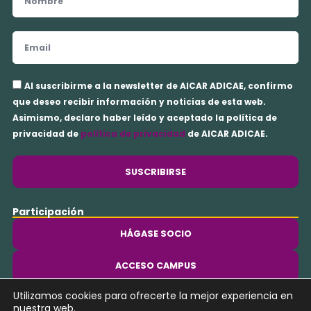
Email
Aceptación
Al suscribirme a la newsletter de AICAR ADICAE, confirmo
privacidad
que deseo recibir información y noticias de esta web.
Asimismo, declaro haber leído y aceptado la política de
privacidad de
política de privacidad
de AICAR ADICAE.
SUSCRIBIRSE
Participación
HÁGASE SOCIO
ACCESO CAMPUS
Utilizamos cookies para ofrecerte la mejor experiencia en
Y
nuestra web.