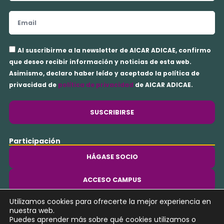
Email
Aceptación
Al suscribirme a la newsletter de AICAR ADICAE, confirmo
privacidad
que deseo recibir información y noticias de esta web.
Asimismo, declaro haber leído y aceptado la política de
privacidad de
política de privacidad
de AICAR ADICAE.
SUSCRIBIRSE
Participación
HÁGASE SOCIO
ACCESO CAMPUS
Utilizamos cookies para ofrecerte la mejor experiencia en
Y
nuestra web.
o
Puedes aprender más sobre qué cookies utilizamos o