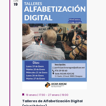
LUN
19
Destacado
19 enero | 17:30
-
27 enero | 19:00
Talleres de Alfabetización Digital
(nivel básico)