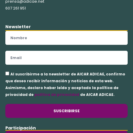
prensa@adicae.net
607 261 951
Newsletter
Nombre
Email
Aceptación
Al suscribirme a la newsletter de AICAR ADICAE, confirmo
privacidad
que deseo recibir información y noticias de esta web.
Asimismo, declaro haber leído y aceptado la política de
privacidad de
política de privacidad
de AICAR ADICAE.
SUSCRIBIRSE
Participación