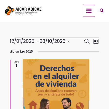
Ir
al
contenido
Eventos
Navegación
Navega
12/01/2025
 - 
08/10/2026
Buscar
Lista
de
de
Selecciona
búsqueda
vistas
diciembre 2025
la
y
de
fecha.
LUN
vistas
Evento
1
de
Eventos