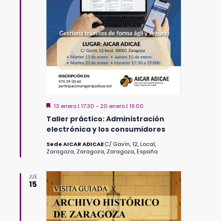
Destacado
13 enero | 17:30
-
20 enero | 19:00
Taller práctico: Administración
electrónica y los consumidores
Sede AICAR ADICAE
C/ Gavín, 12, Local,
Zaragoza, Zaragoza, Zaragoza, España
JUE
15