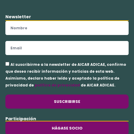
Newsletter
Nombre
Email
Aceptación
Al suscribirme a la newsletter de AICAR ADICAE, confirmo
privacidad
que deseo recibir información y noticias de esta web.
Asimismo, declaro haber leído y aceptado la política de
privacidad de
política de privacidad
de AICAR ADICAE.
SUSCRIBIRSE
Participación
HÁGASE SOCIO