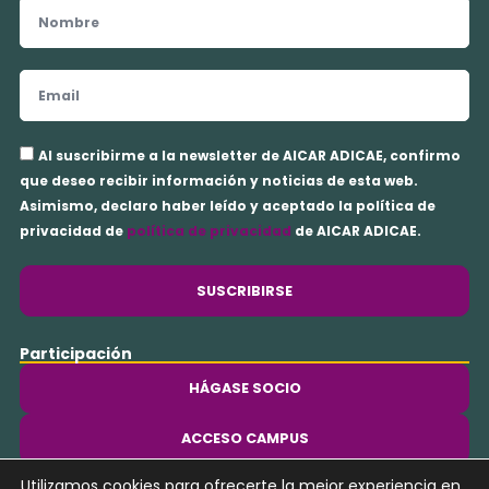
Nombre
Email
Aceptación
Al suscribirme a la newsletter de AICAR ADICAE, confirmo
privacidad
que deseo recibir información y noticias de esta web.
Asimismo, declaro haber leído y aceptado la política de
privacidad de
política de privacidad
de AICAR ADICAE.
SUSCRIBIRSE
Participación
HÁGASE SOCIO
ACCESO CAMPUS
Utilizamos cookies para ofrecerte la mejor experiencia en