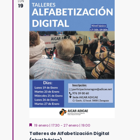
LUN
19
Destacado
19 enero | 17:30
-
27 enero | 19:00
Talleres de Alfabetización Digital
(nivel básico)