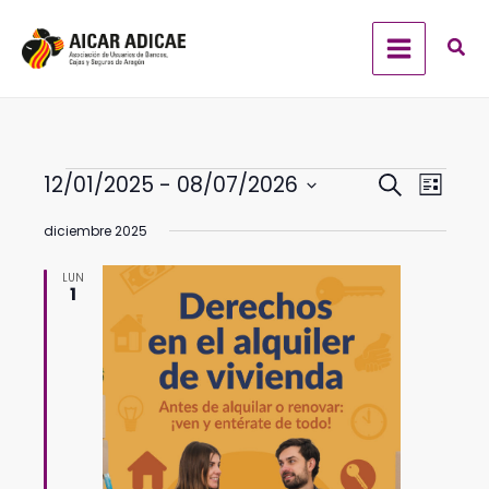
Ir
al
contenido
Eventos
Navegación
Navega
12/01/2025
 - 
08/07/2026
Buscar
Lista
de
de
Selecciona
búsqueda
vistas
diciembre 2025
la
y
de
fecha.
LUN
vistas
Evento
1
de
Eventos