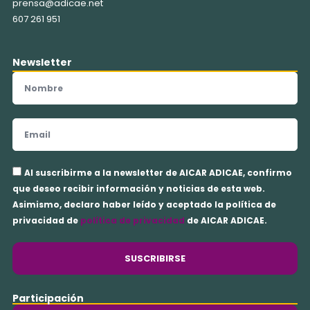
prensa@adicae.net
607 261 951
Newsletter
Nombre
Email
Aceptación
Al suscribirme a la newsletter de AICAR ADICAE, confirmo
privacidad
que deseo recibir información y noticias de esta web.
Asimismo, declaro haber leído y aceptado la política de
privacidad de
política de privacidad
de AICAR ADICAE.
SUSCRIBIRSE
Participación