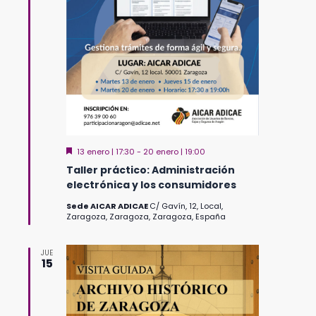
Destacado
13 enero | 17:30
-
20 enero | 19:00
Taller práctico: Administración
electrónica y los consumidores
Sede AICAR ADICAE
C/ Gavín, 12, Local,
Zaragoza, Zaragoza, Zaragoza, España
JUE
15